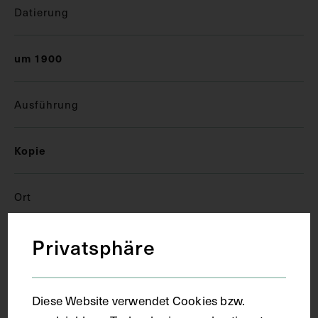
Datierung
um 1900
Ausführung
Kopie
Ort
Privatsphäre
Stuttgart
Material
Diese Website verwendet Cookies bzw.