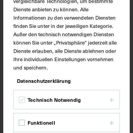
vergleichbare Technologien, um bestimmte
Karton
Dienste anbieten zu können. Alle
Informationen zu den verwendeten Diensten
finden Sie unter in der jeweiligen Kategorie.
Technik
Außer den technisch notwendigen Diensten
können Sie unter „Privatsphäre“ jederzeit alle
Druck
Dienste erlauben, alle Dienste ablehnen oder
Ihre individuellen Einstellungen vornehmen
Maße
und speichern.
Datenschutzerklärung
Bildmaß 15,3 x 8,9 cm
Bildmaß inkl. Untergrund 31,5 x 21,7 cm
Technisch Notwendig
Kurzbeschreibung
Funktionell
Das Bild ist Spemanns Historischem Medicinal-