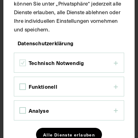
können Sie unter „Privatsphäre“ jederzeit alle
Technik
Dienste erlauben, alle Dienste ablehnen oder
Ihre individuellen Einstellungen vornehmen
Druck
und speichern.
Datenschutzerklärung
Maße
Technisch Notwendig
Bildmaß 24,5 x 16,1 cm
Kurzbeschreibung
Funktionell
Auszug aus: Galerie hervorragender Ärzte und
Analyse
Naturforscher, in: Beilage zur Münchener
medizinischen Wochenschrift.
Alle Dienste erlauben