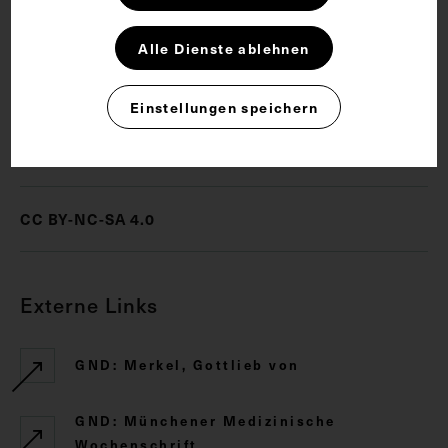
Schlagwörter
Alle Dienste ablehnen
Freimaurer
Innere Medizin
Einstellungen speichern
Rechte
CC BY-NC-SA 4.0
Externe Links
GND: Merkel, Gottlieb von
GND: Münchener Medizinische
Wochenschrift