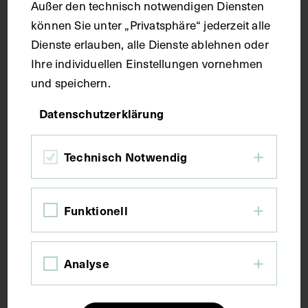
Außer den technisch notwendigen Diensten
können Sie unter „Privatsphäre“ jederzeit alle
Maße
Dienste erlauben, alle Dienste ablehnen oder
Ihre individuellen Einstellungen vornehmen
und speichern.
Bildmaß 25,8 x 19,5 cm
Bildmaß inkl. Untergrund 25,8 x 19,5 cm
Datenschutzerklärung
Kurzbeschreibung
Technisch Notwendig
Die Lithografie wurde von August Kneisel, Leipzig,
Funktionell
nach einer Zeichnung von Cäcilie Brandt
angefertigt. Vorder- und rückseitig mit Stempeln
des Institutes für Geschichte der Medizin, Wien,
versehen.
Analyse
Schlagwörter