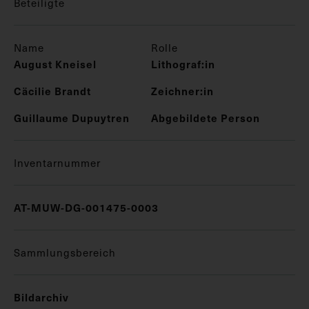
Beteiligte
Name
Rolle
August Kneisel
Lithograf:in
Cäcilie Brandt
Zeichner:in
Guillaume Dupuytren
Abgebildete Person
Inventarnummer
AT-MUW-DG-001475-0003
Sammlungsbereich
Bildarchiv