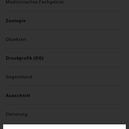
Medizinisches Fachgebiet
Zoologie
Objektart
Druckgrafik (DG)
Gegenstand
Ausschnitt
Datierung