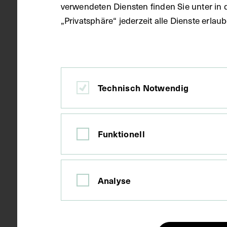
verwendeten Diensten finden Sie unter in 
„Privatsphäre“ jederzeit alle Dienste erla
Material
Papier
Technik
Fotografie
Technisch Notwendig
Maße
Bildmaß 17,2
Funktionell
Kurzbeschreibung
Fotografie e
Analyse
Jahr 1927.
Schlagwörter