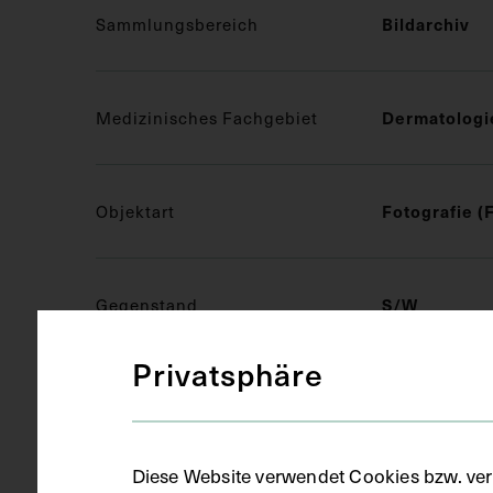
Sammlungsbereich
Bildarchiv
Medizinisches Fachgebiet
Dermatologi
Objektart
Fotografie (
Gegenstand
S/W
Privatsphäre
Datierung
circa 1964
Diese Website verwendet Cookies bzw. ver
Ort
Wien