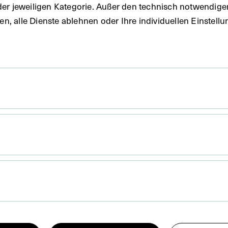
der jeweiligen Kategorie. Außer den technisch notwendig
uben, alle Dienste ablehnen oder Ihre individuellen Einste
 x 11,9 cm
ines Ölgemäldes von Anton Hans Karlinsky aus dem