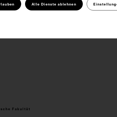
matologie
rlauben
Alle Dienste ablehnen
Einstellung
 4.0
sche Fakultät