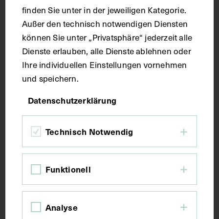
Technik
finden Sie unter in der jeweiligen Kategorie.
Außer den technisch notwendigen Diensten
können Sie unter „Privatsphäre“ jederzeit alle
Druck
Dienste erlauben, alle Dienste ablehnen oder
Ihre individuellen Einstellungen vornehmen
Maße
und speichern.
Datenschutzerklärung
Bildmaß 24,5 x 16 cm
Technisch Notwendig
Kurzbeschreibung
Auszug aus: Galerie hervorragender Ärzte und
Funktionell
Naturforscher, in: Beilage zur Münchener
medizinischen Wochenschrift, 1916, Bl. 347.
Analyse