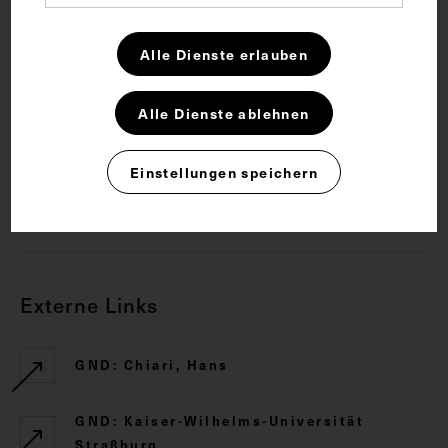
Schlagwörter
Alle Dienste erlauben
Arzt
Dozent
Pathologische Anatomie
Alle Dienste ablehnen
Rechte
Einstellungen speichern
CC BY-NC-SA 4.0
Externe Links
GND: Chiari, Hans
GND: Kaiser-Wilhelms-Universität
Straßburg