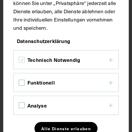
können Sie unter „Privatsphäre“ jederzeit alle
Dienste erlauben, alle Dienste ablehnen oder
Maße
Ihre individuellen Einstellungen vornehmen
und speichern.
Bildmaß 9,6 x 6,2 cm
Datenschutzerklärung
Bildmaß inkl. Untergrund 10,7 x 6,6 cm
Technisch Notwendig
Kurzbeschreibung
Die Fotografie wurde von August Wilcke,
Funktionell
Fotographisches Atelier, Innsbruck, angefertigt.
Neg III 121/7
Analyse
Schlagwörter
Alle Dienste erlauben