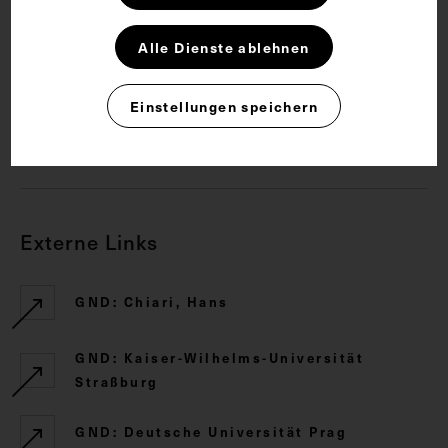
Arzt
Dozent
Pathologische Anatomie
Alle Dienste ablehnen
Rechte
Einstellungen speichern
CC BY-NC-SA 4.0
Externe Links
GND: Chiari, Hans
GND: Kaiser-Wilhelms-Universität
Straßburg
GND: Deutsche Universität Prag