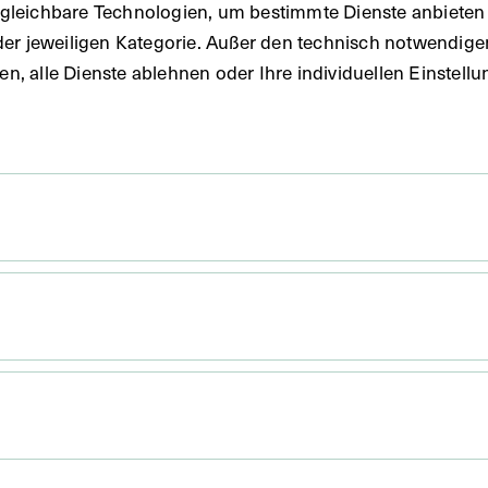
gleichbare Technologien, um bestimmte Dienste anbieten 
der jeweiligen Kategorie. Außer den technisch notwendig
uben, alle Dienste ablehnen oder Ihre individuellen Einste
. Untergrund 29,9 x 23,1 cm
 17,9 cm
ine Fotografie von Josef Löwy.