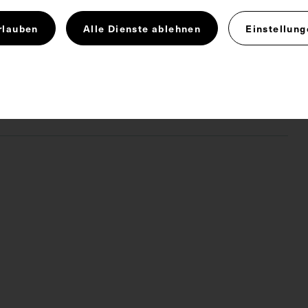
rlauben
Alle Dienste ablehnen
Einstellung
hschullehrer
Innere Medizin
 4.0