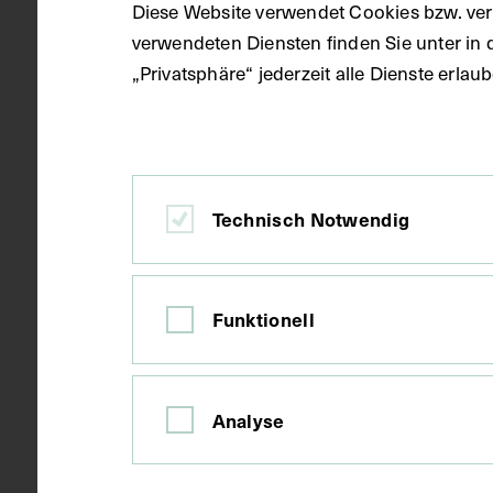
Diese Website verwendet Cookies bzw. ver
verwendeten Diensten finden Sie unter in 
Wien
Ort
„Privatsphäre“ jederzeit alle Dienste erla
Papier
Material
Technisch Notwendig
Druck
Technik
Funktionell
Bildmaß inkl
Maße
Bildmaß 18 x
Analyse
Kurzbeschreibung
Vorlage war e