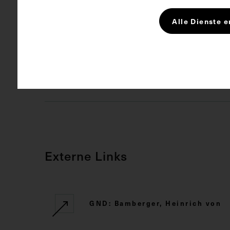
Alle Dienste e
Schlagwörter
Arzt
Hoc
CC BY-NC-SA
Rechte
Externe Links
GND: Bamberger, Heinrich von