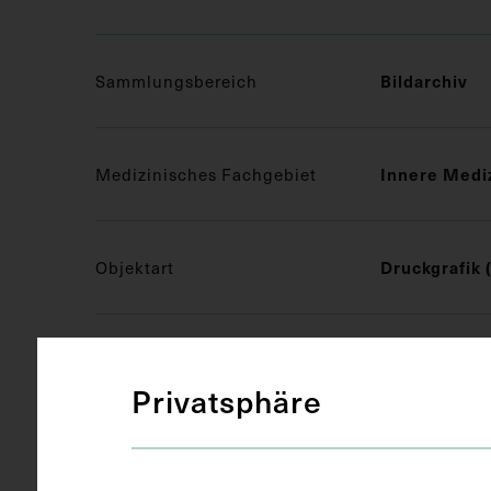
Bildarchiv
Sammlungsbereich
Innere Medi
Medizinisches Fachgebiet
Druckgrafik 
Objektart
Zeitungauss
Gegenstand
Privatsphäre
um 1888
Datierung