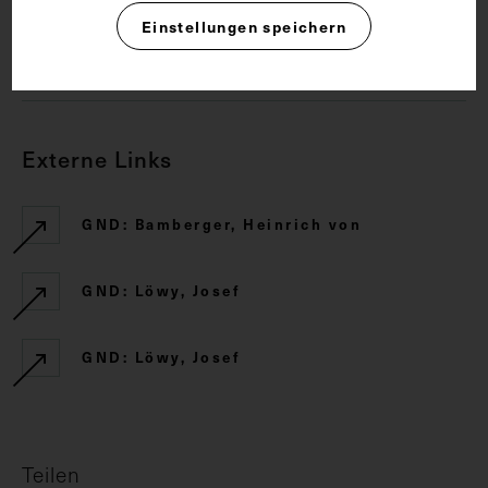
Einstellungen speichern
CC BY-NC-SA 4.0
Externe Links
GND: Bamberger, Heinrich von
GND: Löwy, Josef
GND: Löwy, Josef
Teilen