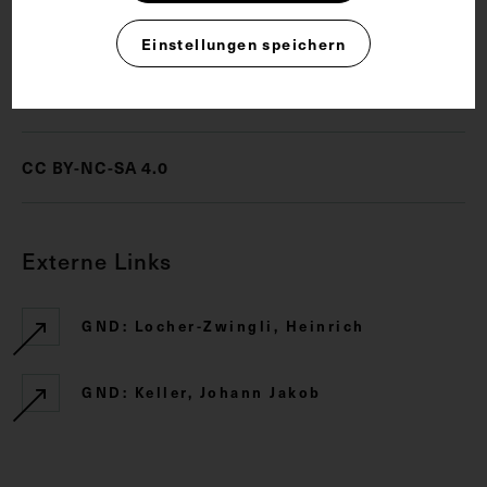
Amtsarzt
Chirurgie
Einstellungen speichern
Rechte
CC BY-NC-SA 4.0
Externe Links
GND: Locher-Zwingli, Heinrich
GND: Keller, Johann Jakob