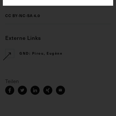
CC BY-NC-SA 4.0
Externe Links
GND: Pirou, Eugène
Teilen