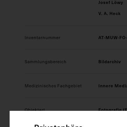
Josef Löwy
V. A. Heck
Inventarnummer
AT-MUW-FO-
Sammlungsbereich
Bildarchiv
Medizinisches Fachgebiet
Innere Medi
Objektart
Fotografie (