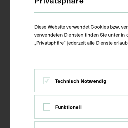
Privatsphäre
Gegenstand
S/W Fotogra
Diese Website verwendet Cookies bzw. ver
Datierung
um 1890
verwendeten Diensten finden Sie unter in 
„Privatsphäre“ jederzeit alle Dienste erla
Ort
Wien
Material
Karton
Technisch Notwendig
Technik
Fotografie
Funktionell