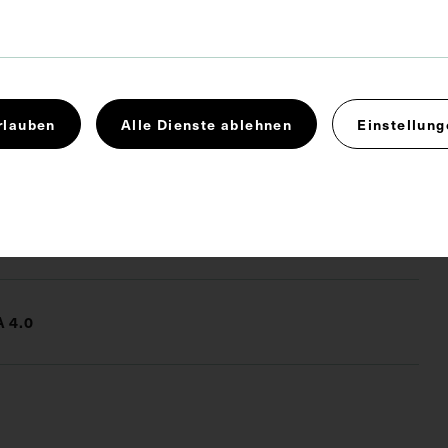
 x 6,6 cm
. Untergrund 31,6 x 22 cm
ie wurde von Josef Löwy, Hof-Fotograph, Wien,
rlauben
Alle Dienste ablehnen
Einstellung
nd im Verlag von V.A. Heck, Wien, gedruckt.
Pathologie
Physiologie
 4.0