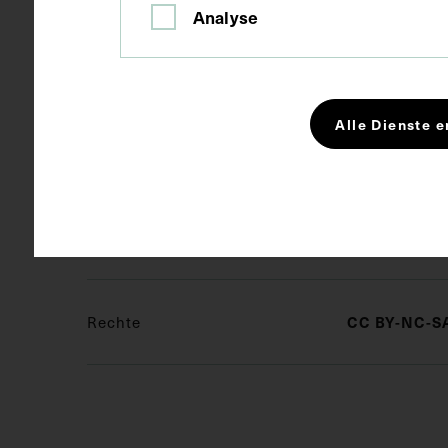
Maße
Bildmaß 10,7
Analyse
Bildmaß inkl
Kurzbeschreibung
Die Fotograf
Alle Dienste e
angefertigt u
Schlagwörter
Internist
Rechte
CC BY-NC-SA