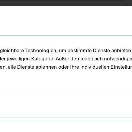
gleichbare Technologien, um bestimmte Dienste anbieten 
der jeweiligen Kategorie. Außer den technisch notwendig
uben, alle Dienste ablehnen oder Ihre individuellen Einste
 x 20,5 cm
. Untergrund 60,7 x 44,9 cm