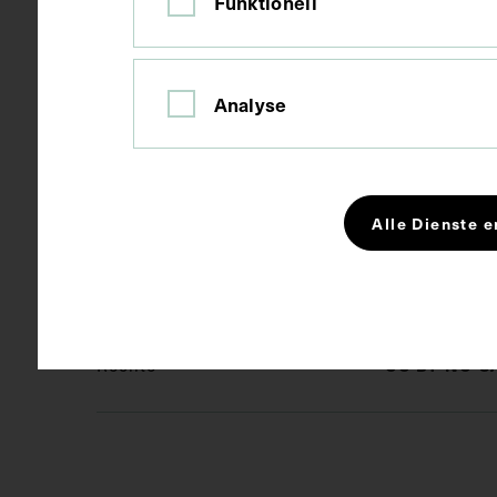
Funktionell
Kurzbeschreibung
Der Kupferst
Gemälde von 
Analyse
Balduin van d
gestempelten
Wien, verseh
Alle Dienste e
Schlagwörter
Arzt
Ch
CC BY-NC-SA
Rechte