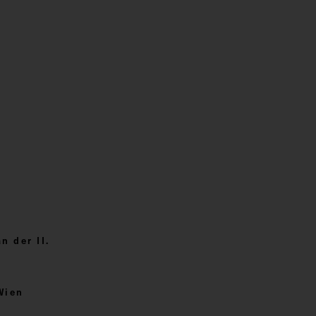
 der II.
Wien