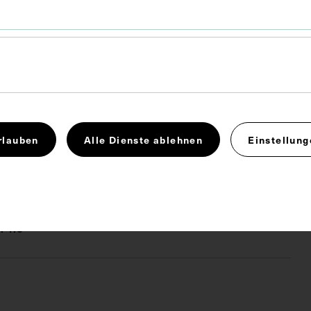
ich wurde 1744 von Jacobus Houbraken nach einem
Herman van der Mijn von 1741 angefertigt und bei
er Aa, Leiden, verlegt. Rückseitig mit einem
 Vermerk zur Leihgabe der Gesellschaft der Ärzte,
en.
rlauben
Alle Dienste ablehnen
Einstellung
emiker
Pathologe
 4.0