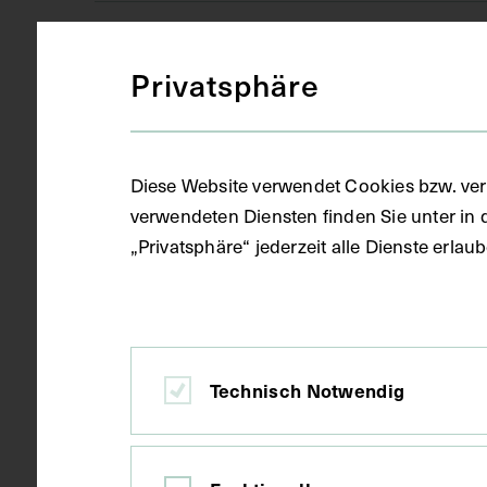
1744
Datierung
Privatsphäre
Leiden
Ort
Diese Website verwendet Cookies bzw. ver
verwendeten Diensten finden Sie unter in 
Karton
Material
„Privatsphäre“ jederzeit alle Dienste erla
Kupferstich
Technik
Technisch Notwendig
Bildmaß 30,5
Maße
Bildmaß inkl