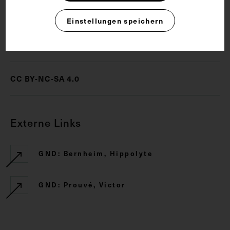
Plakette
Psychologie
Einstellungen speichern
Rechte
CC BY-NC-SA 4.0
Externe Links
GND: Bernheim, Hippolyte
GND: Prouvé, Victor