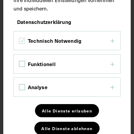
und speichern.
Maße
Datenschutzerklärung
Bildmaß 10,7 x 16,2 cm
Technisch Notwendig
Bildmaß inkl. Untergrund 31,5 x 21,8 cm
Kurzbeschreibung
Funktionell
Der Ausschnitt ist einer unbekannten
Analyse
französischsprachigen Fachzeitschrift entnommen
worden.
Alle Dienste erlauben
Schlagwörter
Alle Dienste ablehnen