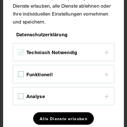
Dienste erlauben, alle Dienste ablehnen oder
Fotografie
Ihre individuellen Einstellungen vornehmen
und speichern.
Maße
Datenschutzerklärung
Bildmaß 15,7 x 9,6 cm
Technisch Notwendig
Bildmaß inkl. Untergrund 30,8 x 23,2 cm
Kurzbeschreibung
Funktionell
Die Fotografie wurde von der Transocean GmbH,
Analyse
Berlin, angefertigt.
Schlagwörter
Alle Dienste erlauben