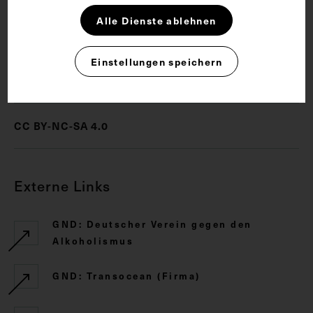
Alle Dienste ablehnen
Alkoholismus
Arzt
Theologe
Einstellungen speichern
Rechte
CC BY-NC-SA 4.0
Externe Links
GND: Deutscher Verein gegen den
Alkoholismus
GND: Transocean (Firma)