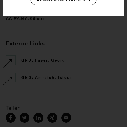
Rechte
CC BY-NC-SA 4.0
Externe Links
GND: Fayer, Georg
GND: Amreich, Isidor
Teilen