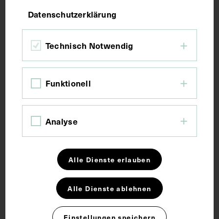
Datenschutzerklärung
Bildmaß 13,2 x 8,4 cm
Technisch Notwendig
Kurzbeschreibung
Funktionell
Das Bild wurde vom Fotoatelier Pietzner-Fayer,
Wien, angefertigt.
Analyse
Schlagwörter
Alle Dienste erlauben
Arzt
Gynäkologie
Hochschullehrer
Nationalsozialismus
Alle Dienste ablehnen
Einstellungen speichern