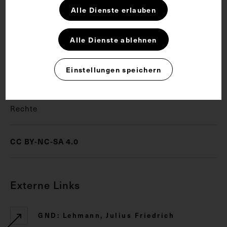
Bild wurde von Julius Friedrich Lehmann verlegt.
Alle Dienste erlauben
Schlagwörter
Alle Dienste ablehnen
Einstellungen speichern
Arzt
Chirurg
Hochschullehrer
Rechte
CC BY-NC-SA 4.0
Externe Links
GND: Lehmann, Julius Friedrich