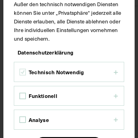
Außer den technisch notwendigen Diensten
können Sie unter „Privatsphäre“ jederzeit alle
Technik
Dienste erlauben, alle Dienste ablehnen oder
Ihre individuellen Einstellungen vornehmen
Druck
und speichern.
Datenschutzerklärung
Maße
Technisch Notwendig
Bildmaß 24,3 x 15,7 cm
Funktionell
Kurzbeschreibung
Auszug aus: Galerie hervorragender Ärzte und
Analyse
Naturforscher, in: Beilage zur Münchener
medizinischen Wochenschrift, 1905, Bl. 160. Das