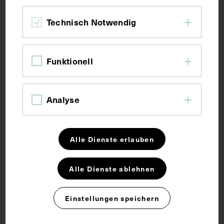
Kurzbeschreibung
Technisch Notwendig
Vorderseitig mit einem Stempel des Instituts für
Funktionell
Geschichte der Medizin, Wien, versehen.
Schlagwörter
Analyse
Dermatologie
Sexualwissenschaft
Alle Dienste erlauben
Alle Dienste ablehnen
Rechte
Einstellungen speichern
CC BY-NC-SA 4.0