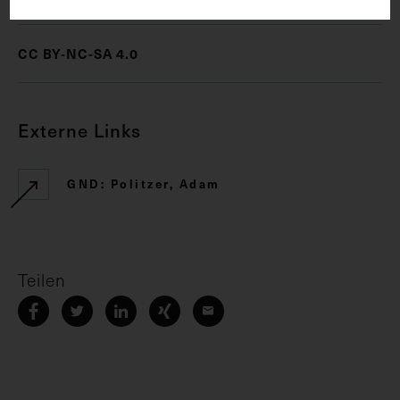
CC BY-NC-SA 4.0
Externe Links
GND: Politzer, Adam
Teilen