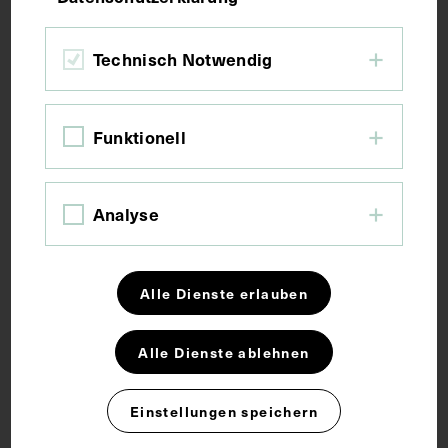
Bildmaß 10,8 x 7 cm
Technisch Notwendig
Bildmaß inkl. Untergrund 14,5 x 8,1 cm
Funktionell
Kurzbeschreibung
Die Fotografie stammt vermutlich aus der
Analyse
Sammlung von Adam Politzer.
Alle Dienste erlauben
Schlagwörter
Alle Dienste ablehnen
Bildnis
Kartei
Ohrenheilkunde
Einstellungen speichern
Rechte