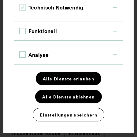
Technisch Notwendig
Bildmaß 17,2 x 11,8 cm
Bildmaß inkl. Untergrund 31,5 x 21,9 cm
Funktionell
Kurzbeschreibung
Analyse
Das Bild ist in einer unbekannten Ausgabe der
französischsprachigen Zeitschrift La Vie Medicale
veröffentlicht worden.
Alle Dienste erlauben
Alle Dienste ablehnen
Schlagwörter
Einstellungen speichern
Chirurgie
Gelenktuberkulose
Knochentuberkulose
Krankenhaus