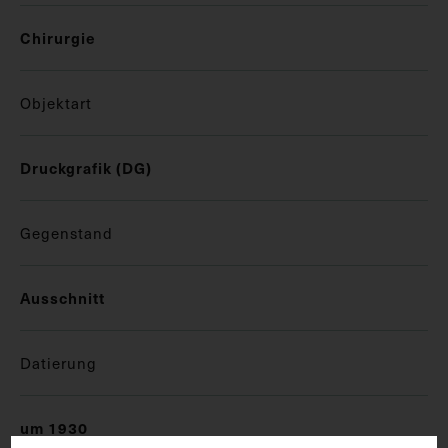
Chirurgie
Objektart
Druckgrafik (DG)
Gegenstand
Ausschnitt
Datierung
um 1930