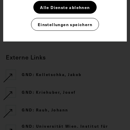
Alle Dienste ablehnen
Rechte
Einstellungen speichern
CC BY-NC-SA 4.0
Externe Links
GND: Kolletschka, Jakob
GND: Kriehuber, Josef
GND: Rauh, Johann
GND: Universität Wien. Institut für