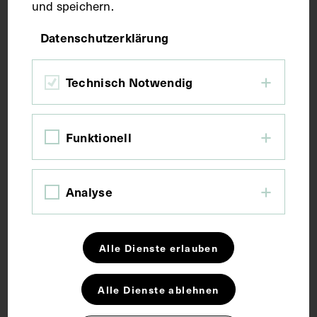
und speichern.
Bildmaß 23,8 x 15,9 cm
Datenschutzerklärung
Bildmaß inkl. Untergrund 31,3 x 21,9 cm
Technisch Notwendig
Kurzbeschreibung
Funktionell
Die Lithografie wurde von M. Bos auf Grundlage
einer Fotografie angefertigt. Unter dem Bild
befindet sich ein Stempel des Institutes für
Analyse
Geschichte der Medizin, Wien.
Schlagwörter
Alle Dienste erlauben
Alle Dienste ablehnen
Arzt
Bildnis