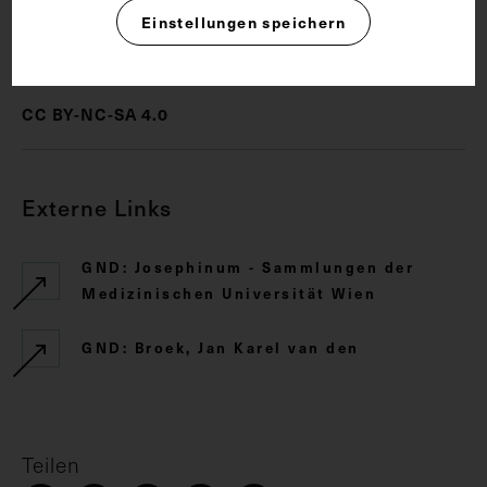
Einstellungen speichern
Rechte
CC BY-NC-SA 4.0
Externe Links
GND: Josephinum - Sammlungen der
Medizinischen Universität Wien
GND: Broek, Jan Karel van den
Teilen