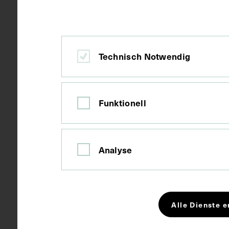
Ort
Niederlande
Technisch Notwendig
Material
Karton
Funktionell
Technik
Druck
Maße
Bildmaß 14 x
Analyse
Bildmaß inkl
Schlagwörter
Alle Dienste e
Generalgo