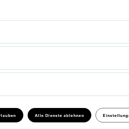
 9 cm
. Untergrund 31,5 x 21,8 cm
rlauben
Alle Dienste ablehnen
Einstellung
uverneur
Kaufmann
Kolonialismus