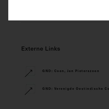
Rechte
CC BY-NC-SA
Externe Links
GND: Coen, Jan Pieterszoon
GND: Verenigde Oostindische C