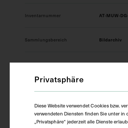
Inventarnummer
AT-MUW-DG-
Sammlungsbereich
Bildarchiv
Objektart
Druckgrafik 
Privatsphäre
Gegenstand
Ausschnitt
Diese Website verwendet Cookies bzw. ver
Datierung
um 1930
verwendeten Diensten finden Sie unter in 
„Privatsphäre“ jederzeit alle Dienste erla