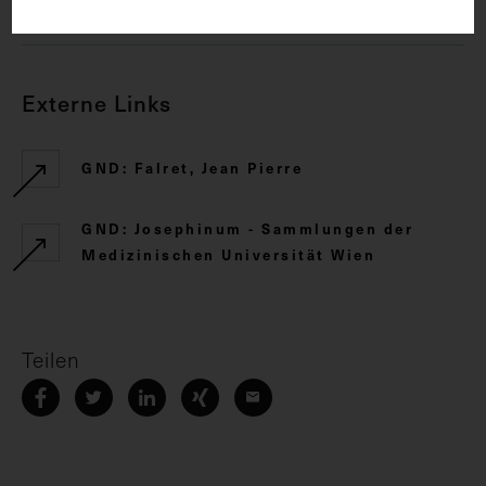
CC BY-NC-SA 4.0
Externe Links
GND: Falret, Jean Pierre
GND: Josephinum - Sammlungen der
Medizinischen Universität Wien
Teilen