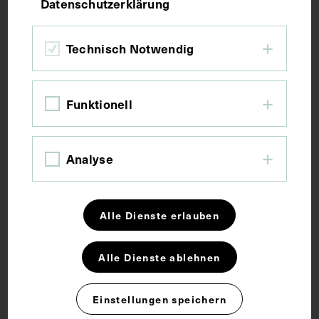
Datenschutzerklärung
Kurzbeschreibung
Technisch Notwendig
Dem Bild lag eine Lithografie als Vorlage zugrunde.
Vorder- und rückseitig mit einem Stempel des
Funktionell
Institutes für Geschichte der Medizin, Wien,
versehen.
Analyse
Schlagwörter
Alle Dienste erlauben
Arzt
Psychiater
Alle Dienste ablehnen
Rechte
Einstellungen speichern