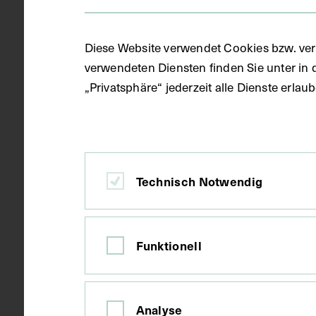
1861
Datierung
Diese Website verwendet Cookies bzw. ver
verwendeten Diensten finden Sie unter in 
„Privatsphäre“ jederzeit alle Dienste erla
Wien
Ort
Karton
Material
Technisch Notwendig
Farbdruck
Technik
Funktionell
Bildmaß inkl
Maße
Bildmaß 40,2
Analyse