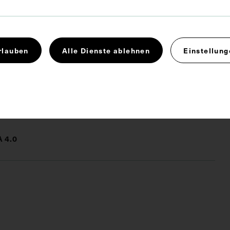
ch um eine Lithograpie von Josef Kriehuber, gedruckt
oufs. Neg. III 36/5
rlauben
Alle Dienste ablehnen
Einstellung
 4.0