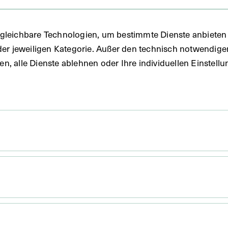
gleichbare Technologien, um bestimmte Dienste anbieten 
der jeweiligen Kategorie. Außer den technisch notwendig
uben, alle Dienste ablehnen oder Ihre individuellen Einste
. Untergrund 53,2 x 40,4 cm
 x 25 cm