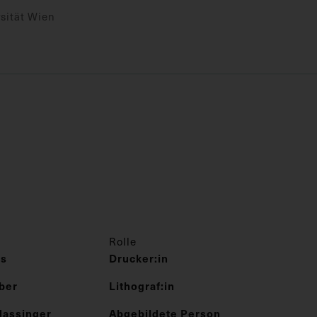
sität Wien
Rolle
fs
Drucker:in
ber
Lithograf:in
Hassinger
Abgebildete Person