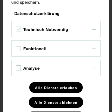
und speichern.
Fotografie
Datenschutzerklärung
Maße
Technisch Notwendig
Bildmaß 12,2 x 9 cm
Bildmaß inkl. Untergrund 22,1 x 15,7 cm
Funktionell
Kurzbeschreibung
Analyse
Dem Bild lag eine Fotografie aus dem Jahr 1861 als
Vorlage zugrunde.
Alle Dienste erlauben
Schlagwörter
Alle Dienste ablehnen