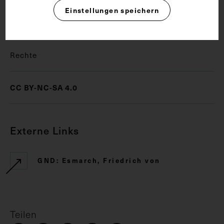
Einstellungen speichern
Bildnis
Chirurg
Hochschullehrer
Rechte
CC BY-NC-SA 4.0
Externe Links
GND: Esmarch, Friedrich von
Teilen