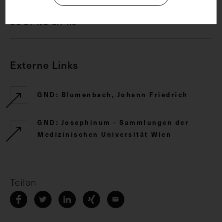
CC BY-NC-SA 4.0
Externe Links
GND: Blumenbach, Johann Friedrich
GND: Josephinum - Sammlungen der
Medizinischen Universität Wien
Teilen