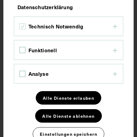
Datenschutzerklärung
Bildmaß 17,9 x 10,9 cm
Bildmaß inkl. Untergrund 31,7 x 22 cm
Technisch Notwendig
Kurzbeschreibung
Funktionell
Vorderseitig mit einem Stempel des Instituts für
Geschichte der Medizin, Wien, versehen.
Analyse
Schlagwörter
Alle Dienste erlauben
Anatom
Anthropologie
Bildnis
Alle Dienste ablehnen
Rechte
Einstellungen speichern