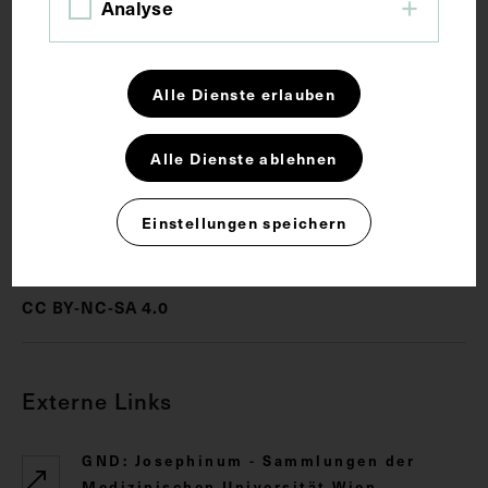
Wien, versehen.
Analyse
Schlagwörter
Alle Dienste erlauben
Bildnis
Geologe
Mineraloge
Alle Dienste ablehnen
Einstellungen speichern
Rechte
CC BY-NC-SA 4.0
Externe Links
GND: Josephinum - Sammlungen der
Medizinischen Universität Wien