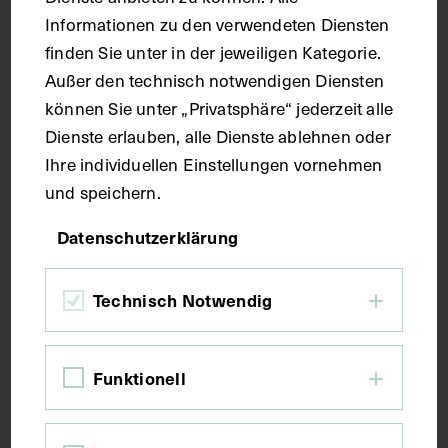
Informationen zu den verwendeten Diensten
Kupferstich
finden Sie unter in der jeweiligen Kategorie.
Außer den technisch notwendigen Diensten
Maße
können Sie unter „Privatsphäre“ jederzeit alle
Dienste erlauben, alle Dienste ablehnen oder
Bildmaß 17,1 x 10,4 cm
Ihre individuellen Einstellungen vornehmen
Bildmaß inkl. Untergrund 31,4 x 21,9 cm
und speichern.
Datenschutzerklärung
Kurzbeschreibung
Technisch Notwendig
Ausschnitt aus: Friedrich Nicolai, Allgemeine
Deutsche Bibliothek, Zeitschrift, Bd. 41, 1. Stück,
1780. Der Kupferstich wurde von Carl Christian
Funktionell
Glassbach, nach einer Zeichnung von J. G.
Groschke, angefertigt. Vorderseitig mit einem
Stempel des Institutes für Geschichte der Medizin,