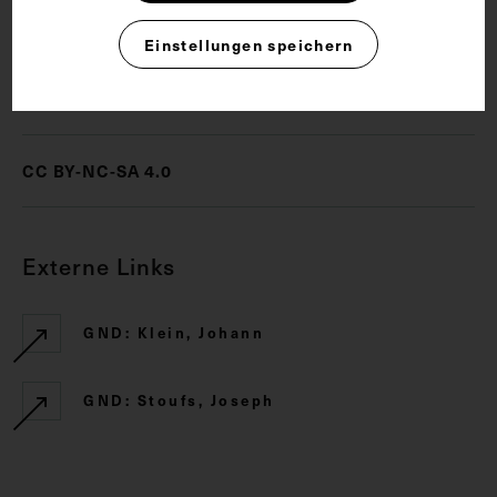
Geburtshilfe
Gynäkologie
Einstellungen speichern
Rechte
CC BY-NC-SA 4.0
Externe Links
GND: Klein, Johann
GND: Stoufs, Joseph