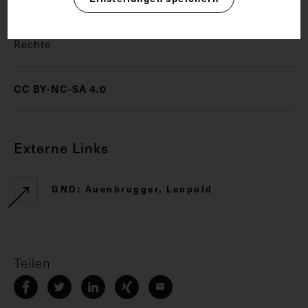
Rechte
CC BY-NC-SA 4.0
Externe Links
GND: Auenbrugger, Leopold
Teilen