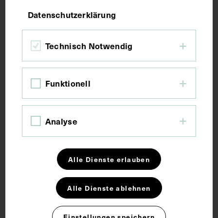
Druck
Datenschutzerklärung
Maße
Technisch Notwendig
Bildmaß 19,4 x 15,3 cm
Bildmaß inkl. Untergrund 29,8 x 20,7 cm
Funktionell
Kurzbeschreibung
Analyse
Fotograf Robert Nedorost. Ektachrom (6x9) 25
Alle Dienste erlauben
Schlagwörter
Alle Dienste ablehnen
Innere Medizin
Einstellungen speichern