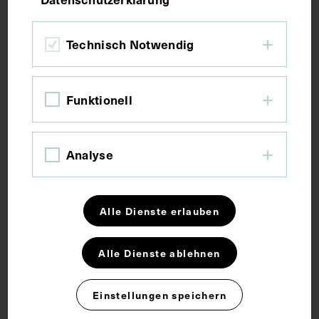
Bildmaß 28,5 x 21,8 cm
Technisch Notwendig
Kurzbeschreibung
Funktionell
Reproduktion eines Druckes in einer unbekannten
Zeitung.
Analyse
Schlagwörter
Alle Dienste erlauben
Arzt
Innere Medizin
Alle Dienste ablehnen
Rechte
Einstellungen speichern
CC BY-NC-SA 4.0