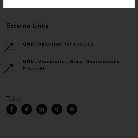
Externe Links
GND: Oppolzer, Johann von
GND: Universität Wien. Medizinische
Fakultät
Teilen