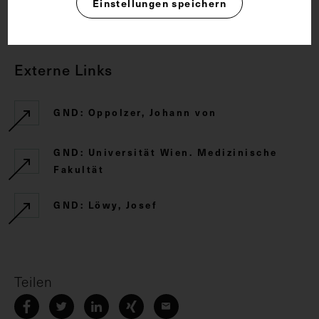
Einstellungen speichern
CC BY-NC-SA 4.0
Externe Links
GND: Oppolzer, Johann von
GND: Universität Wien. Medizinische
Fakultät
GND: Löwy, Josef
Teilen