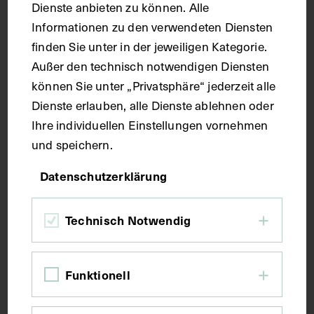
Dienste anbieten zu können. Alle
Informationen zu den verwendeten Diensten
Kupferstich
finden Sie unter in der jeweiligen Kategorie.
Außer den technisch notwendigen Diensten
können Sie unter „Privatsphäre“ jederzeit alle
Maße
Dienste erlauben, alle Dienste ablehnen oder
Ihre individuellen Einstellungen vornehmen
Bildmaß 15,6 x 10,4 cm
und speichern.
Bildmaß inkl. Untergrund 31,4 x 21,9 cm
Bildmaß 18,2 x 13,7 cm
Datenschutzerklärung
Kurzbeschreibung
Technisch Notwendig
Der Kupferstich wurde von Johann Georg Göbel
Funktionell
nach einer Zeichnung von Tobias Jakob Hildebrand
angefertigt. Der Widmungstext stammt von Johann
Gottfried Regemann. Vorderseitig mit einem