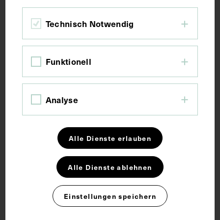
Bildmaß 13,1 x 8,3 cm
Technisch Notwendig
Kurzbeschreibung
Funktionell
Fotografie: Pitzner - Fayer, Wien.
Analyse
Schlagwörter
Alle Dienste erlauben
Arzt
Kieferchirurgie
Zahnmedizin
Alle Dienste ablehnen
Rechte
Einstellungen speichern
CC BY-NC-SA 4.0