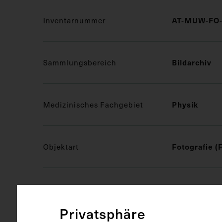
AT-MUW-FO-
Inventarnummer
Bildarchiv
Sammlungsbereich
Physik
Medizinisches Fachgebiet
Fotografie (
Objektart
S/W Fotogra
Gegenstand
Privatsphäre