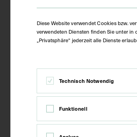
um 1950
Datierung
Diese Website verwendet Cookies bzw. ver
verwendeten Diensten finden Sie unter in 
Kopie
Ausführung
„Privatsphäre“ jederzeit alle Dienste erla
Wien
Ort
Technisch Notwendig
Karton
Material
Funktionell
Fotografie
Technik
Bildmaß 13,9
Maße
Analyse