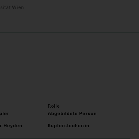
sität Wien
Rolle
pler
Abgebildete Person
er Heyden
Kupferstecher:in