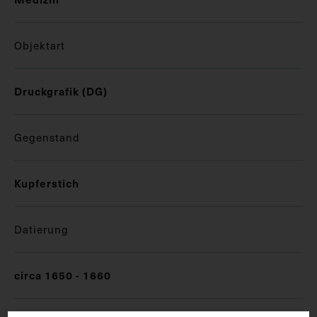
Objektart
Druckgrafik (DG)
Gegenstand
Kupferstich
Datierung
circa 1650 - 1660