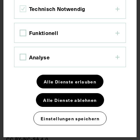
Bildmaß inkl. Untergrund 31,7 x 20,8 cm
Technisch Notwendig
Bildmaß 17 x 12,6 cm
Kurzbeschreibung
Funktionell
Unsignierter Kupferstich.
Analyse
Schlagwörter
Alle Dienste erlauben
Arzt
Chemie
Hochschullehrer
Leibarzt
Alle Dienste ablehnen
Einstellungen speichern
Rechte
CC BY-NC-SA 4.0