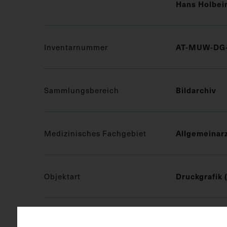
Hans Holbei
Inventarnummer
AT-MUW-DG-
Sammlungsbereich
Bildarchiv
Medizinisches Fachgebiet
Allgemeinar
Objektart
Druckgrafik 
Gegenstand
S/W Druck