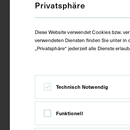
Privatsphäre
Datierung
circa 1950 -
Diese Website verwendet Cookies bzw. ver
verwendeten Diensten finden Sie unter in 
Ort
Wien
„Privatsphäre“ jederzeit alle Dienste erla
Material
Karton
Technisch Notwendig
Technik
Druck
Funktionell
Maße
Bildmaß 18 x
Bildmaß inkl