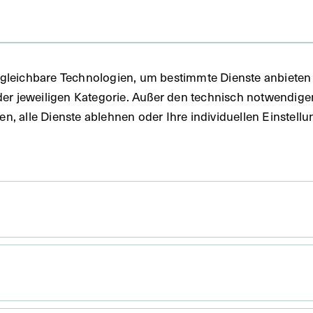
 1960
gleichbare Technologien, um bestimmte Dienste anbieten 
der jeweiligen Kategorie. Außer den technisch notwendig
uben, alle Dienste ablehnen oder Ihre individuellen Einste
 11,9 cm
. Untergrund 31,3 x 22 cm