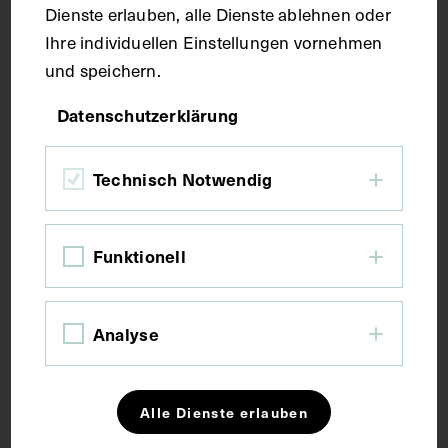
Dienste erlauben, alle Dienste ablehnen oder
Ihre individuellen Einstellungen vornehmen
Kupferstich
und speichern.
Datenschutzerklärung
Maße
Technisch Notwendig
Bildmaß 26 x 17 cm
Bildmaß inkl. Untergrund 43,4 x 33 cm
Funktionell
Kurzbeschreibung
Analyse
Der Kupferstich wurde von Joseph John Jenkins auf
der Basis eines Gemäldes von Thomas Rennell
angefertigt und im Fisher Verlag, London,
herausgegeben.
Alle Dienste erlauben