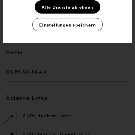
Alle Dienste ablehnen
Schlagwörter
Einstellungen speichern
Allgemeinarzt
Arzt
Epidemiologie
Rechte
CC BY-NC-SA 4.0
Externe Links
GND: Huxham, John
GND: Jenkins, Joseph John