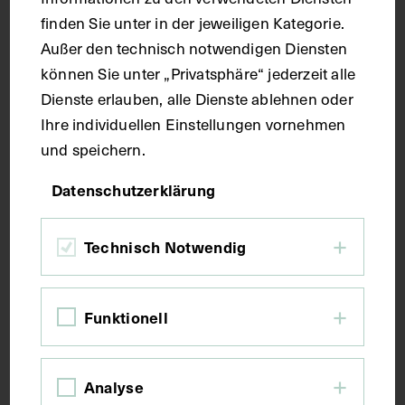
Technik
finden Sie unter in der jeweiligen Kategorie.
Außer den technisch notwendigen Diensten
Kupferstich
können Sie unter „Privatsphäre“ jederzeit alle
Dienste erlauben, alle Dienste ablehnen oder
Maße
Ihre individuellen Einstellungen vornehmen
und speichern.
Bildmaß 16,5 x 9,2 cm
Datenschutzerklärung
Bildmaß inkl. Untergrund 31,5 x 21,9 cm
Technisch Notwendig
Kurzbeschreibung
Funktionell
Der Kupferstich ist von Christian Romstet
angefertigt worden. Vorderseitig mit einem Stempel
des Instituts für Geschichte der Medizin, Wien,
versehen.
Analyse