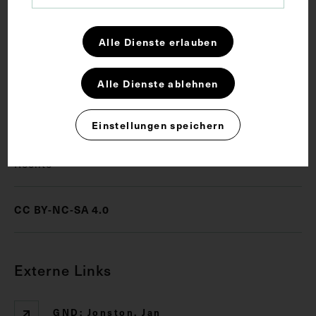
Schlagwörter
Alle Dienste erlauben
Allgemeinmedizin
Leibarzt
Alle Dienste ablehnen
Naturwissenschaften
Polyhistor
Einstellungen speichern
Rechte
CC BY-NC-SA 4.0
Externe Links
GND: Jonston, Jan