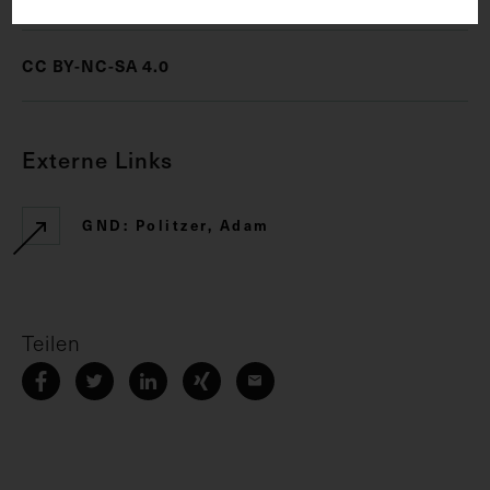
CC BY-NC-SA 4.0
Externe Links
GND: Politzer, Adam
Teilen