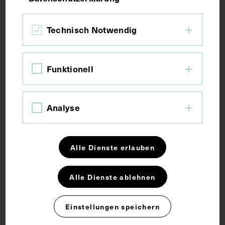
Bildmaß 10,2 x 6,2 cm
Technisch Notwendig
Bildmaß inkl. Untergrund 14,5 x 7,7 cm
Funktionell
Kurzbeschreibung
Die Fotografie stammt vermutlich aus der
Analyse
Sammlung von Ádám Politzer.
Alle Dienste erlauben
Schlagwörter
Alle Dienste ablehnen
Bildnis
Kartei
Ohrenheilkunde
Einstellungen speichern
Rechte