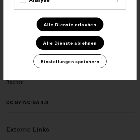
medizinischen Wochenschrift. Vorderseitig mit
einem Stempel des Instituts für Geschichte der
Medizin, Wien, versehen.
Alle Dienste erlauben
Schlagwörter
Alle Dienste ablehnen
Architektur
Bibliothekar
Chirurgie
Einstellungen speichern
Rechte
CC BY-NC-SA 4.0
Externe Links