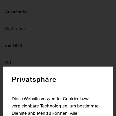
Ausschnitt
Datierung
um 1910
Ort
Privatsphäre
München
Material
Diese Website verwendet Cookies bzw.
vergleichbare Technologien, um bestimmte
Karton
Dienste anbieten zu können. Alle