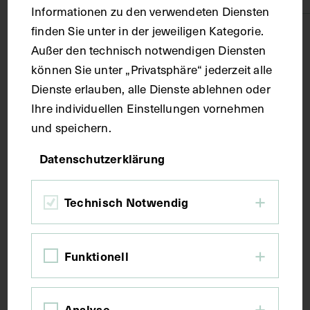
Informationen zu den verwendeten Diensten
finden Sie unter in der jeweiligen Kategorie.
Technik
Außer den technisch notwendigen Diensten
können Sie unter „Privatsphäre“ jederzeit alle
Druck
Dienste erlauben, alle Dienste ablehnen oder
Ihre individuellen Einstellungen vornehmen
Maße
und speichern.
Datenschutzerklärung
Bildmaß 24,6 x 16,2 cm
Bildmaß inkl. Untergrund 32,1 x 21,7 cm
Technisch Notwendig
Kurzbeschreibung
Funktionell
Auszug aus: Galerie hervorragender Ärzte und
Naturforscher, in: Beilage zur Münchener
Analyse