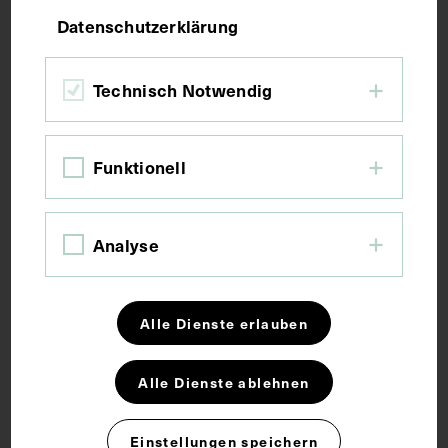
Datenschutzerklärung
Bildmaß 14,5 x 10,6 cm
Bildmaß inkl. Passepartout 30 x 21,5 cm
Technisch Notwendig
Kurzbeschreibung
Funktionell
Die Fotografie stammt von Max Schneider, Wien.
Neg (9 x 12 cm) 831
Analyse
Schlagwörter
Alle Dienste erlauben
Bildnis
Psychiatrie
Psychoanalyse
Alle Dienste ablehnen
Einstellungen speichern
Rechte