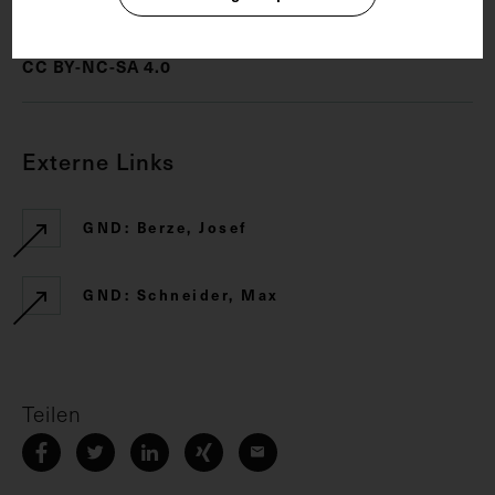
CC BY-NC-SA 4.0
Externe Links
GND: Berze, Josef
GND: Schneider, Max
Teilen