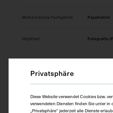
Psychiatrie
Medizinisches Fachgebiet
Fotografie (
Objektart
S/W Fotogra
Gegenstand
Privatsphäre
circa 1964 -
Datierung
Diese Website verwendet Cookies bzw. ver
Kopie
verwendeten Diensten finden Sie unter in 
Ausführung
„Privatsphäre“ jederzeit alle Dienste erla