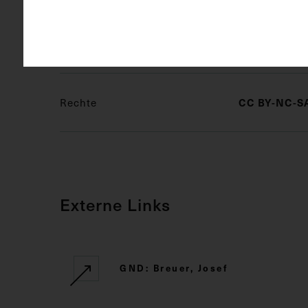
Schlagwörter
Arzt
Int
CC BY-NC-SA
Rechte
Externe Links
GND: Breuer, Josef