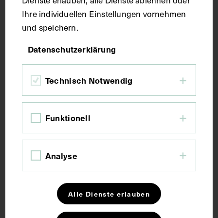
Dienste erlauben, alle Dienste ablehnen oder
Bildmaß 15,1 x 10,7 cm
Ihre individuellen Einstellungen vornehmen
Bildmaß inkl. Untergrund 30,9 x 21,4 cm
und speichern.
Datenschutzerklärung
Kurzbeschreibung
Technisch Notwendig
Fotografie: Max Schneider, Wien. Vorder- und
rückseitig mit Stempeln des Instituts für
Geschichte der Medizin, Wien, versehen. Neg I
Funktionell
146/34 Neg I 201/8,9 Neg III 64/2
Schlagwörter
Analyse
Arzt
Gynäkologie
Alle Dienste erlauben