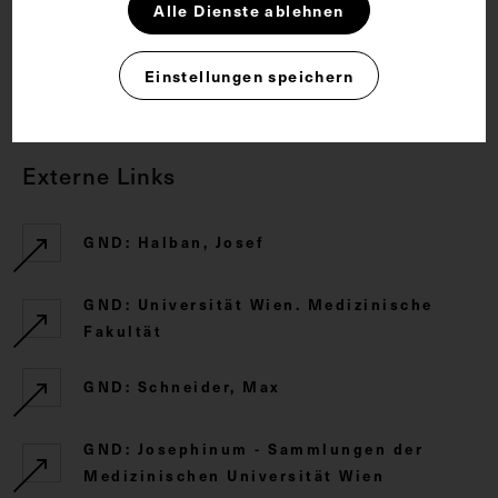
Rechte
Alle Dienste ablehnen
Einstellungen speichern
CC BY-NC-SA 4.0
Externe Links
GND: Halban, Josef
GND: Universität Wien. Medizinische
Fakultät
GND: Schneider, Max
GND: Josephinum - Sammlungen der
Medizinischen Universität Wien