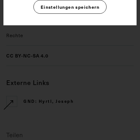
Einstellungen speichern
Anatomie
Rechte
CC BY-NC-SA 4.0
Externe Links
GND: Hyrtl, Joseph
Teilen