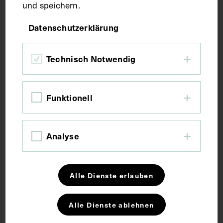
und speichern.
Fotografie
Datenschutzerklärung
Maße
Technisch Notwendig
Bildmaß 9,7 x 6,3 cm
Funktionell
Kurzbeschreibung
Analyse
Rückseitig sind nachträglich lebensgeschichtliche
Daten notiert worden. Die Fotografie wurde von
Franz Seraphicus Schultz, Photograph, Wien,
angefertigt. Neg I 177/28, 29 Neg III 133/4
Alle Dienste erlauben
Alle Dienste ablehnen
Schlagwörter