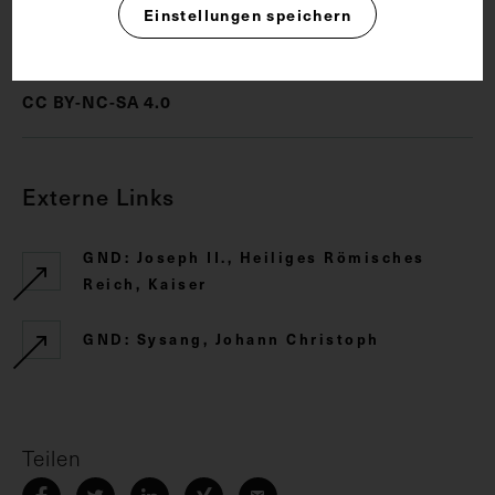
Einstellungen speichern
Rechte
CC BY-NC-SA 4.0
Externe Links
GND: Joseph II., Heiliges Römisches
Reich, Kaiser
GND: Sysang, Johann Christoph
Teilen