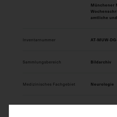
Münchener 
Wochenschrif
amtliche und
Inventarnummer
AT-MUW-DG-
Sammlungsbereich
Bildarchiv
Medizinisches Fachgebiet
Neurologie
Objektart
Druckgrafik 