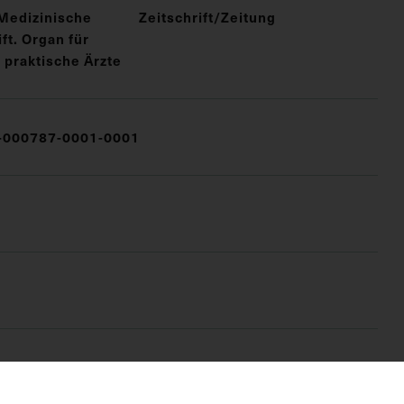
Medizinische
Zeitschrift/Zeitung
t. Organ für
 praktische Ärzte
000787-0001-0001
(DG)