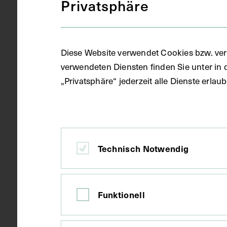
Privatsphäre
Gegenstand
Ausschnitt
Diese Website verwendet Cookies bzw. ver
Datierung
1933
verwendeten Diensten finden Sie unter in 
„Privatsphäre“ jederzeit alle Dienste erla
Ort
München
Technisch Notwendig
Material
Papier
Funktionell
Technik
Druck