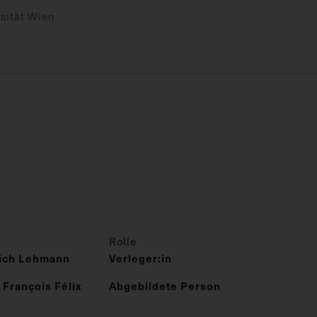
sität Wien
Rolle
rich Lehmann
Verleger:in
 François Félix
Abgebildete Person