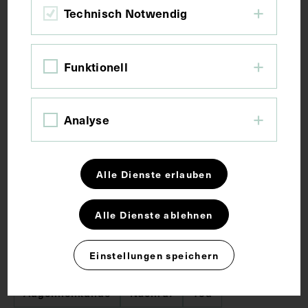
Technisch Notwendig
Maße
Funktionell
Bildmaß 8 x 6 cm
Bildmaß inkl. Untergrund 31,6 x 22,1 cm
Analyse
Kurzbeschreibung
Alle Dienste erlauben
Auszug aus: Bulletin of the O. O. R. L. Society, Bd. 3,
Nr. 7, 1933.
Alle Dienste ablehnen
Schlagwörter
Einstellungen speichern
Augenheilkunde
Nachruf
Tod