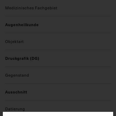
Medizinisches Fachgebiet
Augenheilkunde
Objektart
Druckgrafik (DG)
Gegenstand
Ausschnitt
Datierung