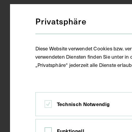
Gegenstand
Lithografie
Privatsphäre
Datierung
1865
Diese Website verwendet Cookies bzw. ver
verwendeten Diensten finden Sie unter in 
Ort
Ofen-Pest
„Privatsphäre“ jederzeit alle Dienste erla
Material
Karton
Technisch Notwendig
Technik
Lithografie
Funktionell
Maße
Bildmaß 28,6