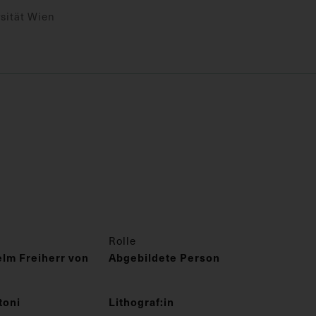
sität Wien
Rolle
lm Freiherr von
Abgebildete Person
toni
Lithograf:in