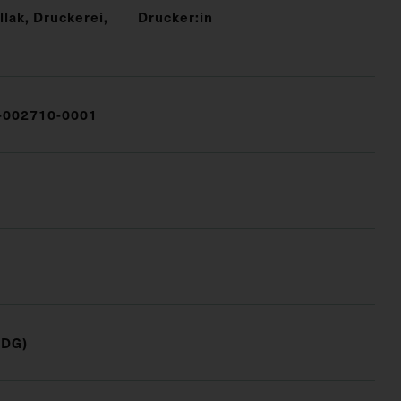
lak, Druckerei,
Drucker:in
002710-0001
(DG)