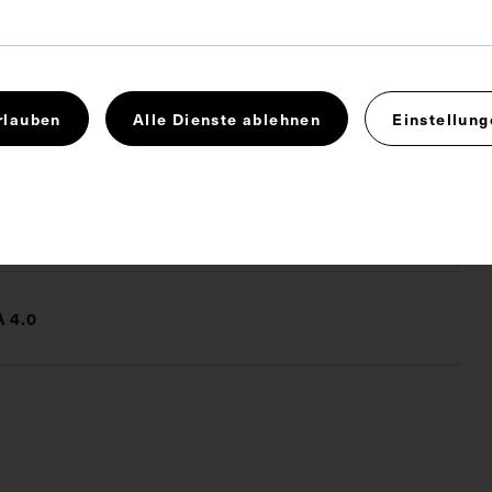
alerie hervorragender Ärzte und Naturforscher, in:
Münchener medizinischen Wochenschrift, 1959, Bl.
rlauben
Alle Dienste ablehnen
Einstellung
gie
Genetik
Molekularbiologe
 4.0