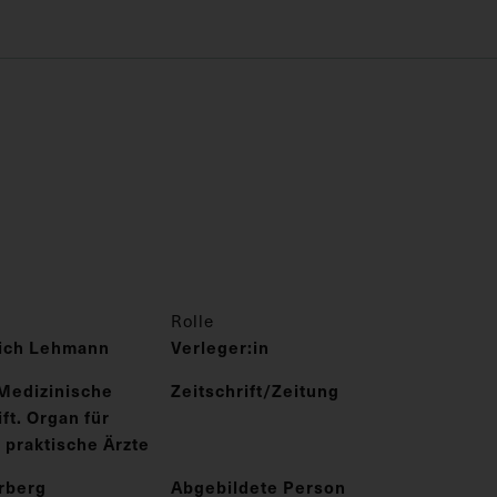
Rolle
rich Lehmann
Verleger:in
Medizinische
Zeitschrift/Zeitung
t. Organ für
 praktische Ärzte
rberg
Abgebildete Person