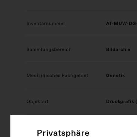
Inventarnummer
AT-MUW-DG-
Sammlungsbereich
Bildarchiv
Medizinisches Fachgebiet
Genetik
Objektart
Druckgrafik 
Gegenstand
Ausschnitt
Privatsphäre