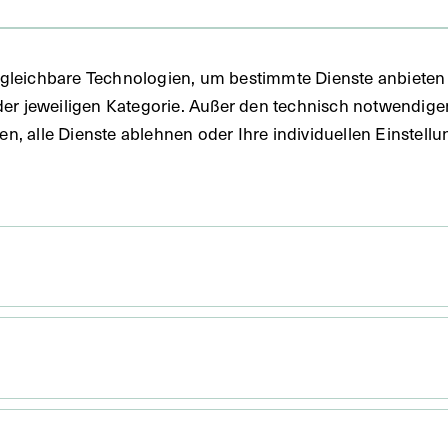
gleichbare Technologien, um bestimmte Dienste anbieten 
der jeweiligen Kategorie. Außer den technisch notwendig
uben, alle Dienste ablehnen oder Ihre individuellen Einste
 x 16,1 cm
. Untergrund 31,5 x 22 cm